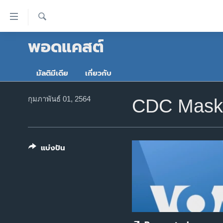
ลิ้งค์
เชื่อม
ค้นหา
พอดแคสต์
ต่อ
หน้าหลัก
ข้าม
โลก
ไป
มัลติมีเดีย
เกี่ยวกับ
เอเชีย
เนื้อหา
หลัก
สหรัฐฯ
กุมภาพันธ์ 01, 2564
CDC Mask 
ข้าม
ไทย
ไป
หน้า
ธุรกิจ
หลัก
แบ่งปัน
วิทยาศาสตร์
ข้าม
ไป
สังคมและสุขภาพ
ที่
ไลฟ์สไตล์
การ
ตรวจสอบข่าว
ค้นหา