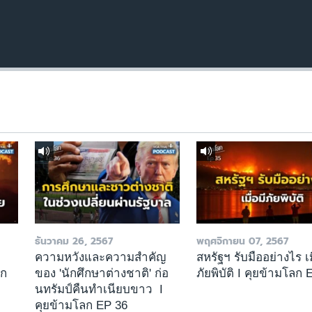
ธันวาคม 26, 2567
พฤศจิกายน 07, 2567
า
ความหวังและความสำคัญ
สหรัฐฯ รับมืออย่างไร เม
ลก
ของ 'นักศึกษาต่างชาติ' ก่อ
ภัยพิบัติ I คุยข้ามโลก 
นทรัมป์คืนทำเนียบขาว I
คุยข้ามโลก EP 36