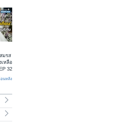
 สมรส
งเหลือ
 EP 32
ย้อนหลัง