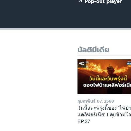
เรียนรู้ภาษาอังกฤษ
Pop-out player
พอดคาสต์
มัลติมีเดีย
กุมภาพันธ์ 07, 2568
วันนี้และพรุ่งนี้ของ ‘ไฟป่
แคลิฟอร์เนีย’ I คุยข้ามโ
EP.37