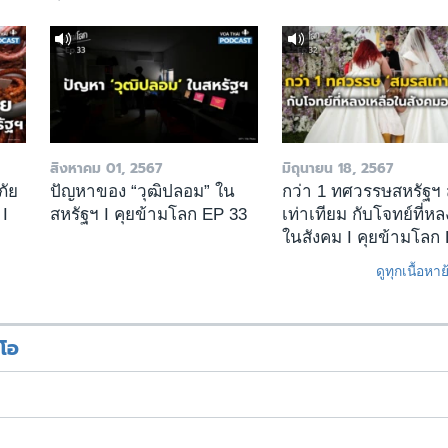
สิงหาคม 01, 2567
มิถุนายน 18, 2567
ภัย
ปัญหาของ “วุฒิปลอม” ใน
กว่า 1 ทศวรรษสหรัฐฯ
 I
สหรัฐฯ I คุยข้ามโลก EP 33
เท่าเทียม กับโจทย์ที่หล
ในสังคม I คุยข้ามโลก
ดูทุกเนื้อหา
ีโอ