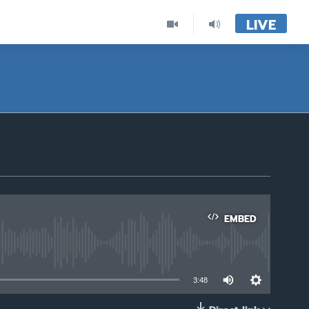
LIVE
EMBED
able
3:48