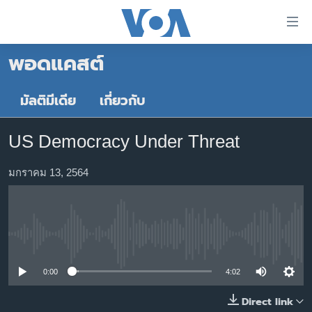
ลิ้งค์
เชื่อม
พอดแคสต์
ต่อ
หน้าหลัก
ข้าม
ไป
โลก
มัลติมีเดีย
เกี่ยวกับ
เนื้อหา
เอเชีย
หลัก
US Democracy Under Threat
สหรัฐฯ
ข้าม
ไป
ไทย
มกราคม 13, 2564
หน้า
ธุรกิจ
หลัก
ข้าม
วิทยาศาสตร์
ไป
No media source currently available
สังคมและสุขภาพ
ที่
การ
ไลฟ์สไตล์
0:00
4:02
ค้นหา
ตรวจสอบข่าว
Direct link