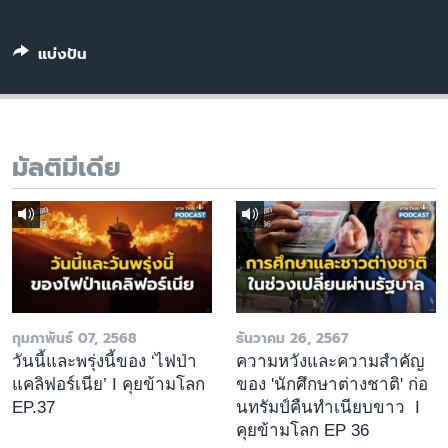
เรียนรู้ภาษาอังกฤษ
พอดคาสต์
แบ่งปัน
ติดตามเรา
มัลติมีเดีย
เลือกภาษา
กุมภาพันธ์ 07, 2568
ธันวาคม 26, 2567
วันนี้และพรุ่งนี้ของ ‘ไฟป่า
ความหวังและความสำคัญ
แคลิฟอร์เนีย’ I คุยข้ามโลก
ของ 'นักศึกษาต่างชาติ' ก่อ
EP.37
นทรัมป์คืนทำเนียบขาว I
คุยข้ามโลก EP 36