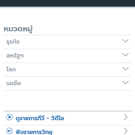
เรียนรู้ภาษาอังกฤษ
พอดคาสต์
หมวดหมู่
ติดตามเรา
ธุรกิจ
สหรัฐฯ
เลือกภาษา
โลก
เอเชีย
ดูรายการทีวี - วิดีโอ
ฟังรายการวิทยุ