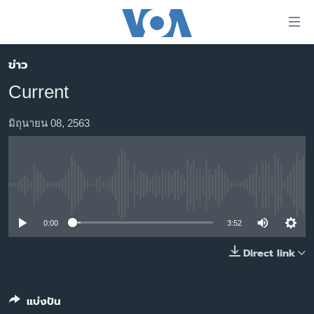
ลิ้งค์
เชื่อม
ต่อ
ข่าว
หน้าหลัก
ข้าม
Current
ไป
โลก
เนื้อหา
เอเชีย
มิถุนายน 08, 2563
หลัก
สหรัฐฯ
ข้าม
ไป
ไทย
หน้า
No media source currently available
ธุรกิจ
หลัก
ข้าม
วิทยาศาสตร์
0:00
3:52
ไป
สังคมและสุขภาพ
Direct link
ที่
การ
ไลฟ์สไตล์
ค้นหา
ตรวจสอบข่าว
แบ่งปัน