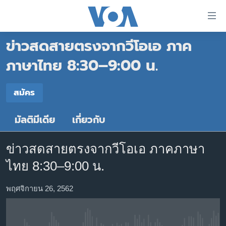
ลิ้งค์
เชื่อม
ข่าวสดสายตรงจากวีโอเอ ภาค
ต่อ
หน้าหลัก
ข้าม
ภาษาไทย 8:30–9:00 น.
ไป
โลก
เนื้อหา
สมัคร
เอเชีย
สมัคร
หลัก
สหรัฐฯ
ข้าม
มัลติมีเดีย
เกี่ยวกับ
สมัคร
ไป
ไทย
หน้า
ธุรกิจ
หลัก
ข่าวสดสายตรงจากวีโอเอ ภาคภาษา
ข้าม
วิทยาศาสตร์
ไทย 8:30–9:00 น.
ไป
สังคมและสุขภาพ
ที่
พฤศจิกายน 26, 2562
การ
ไลฟ์สไตล์
ค้นหา
ตรวจสอบข่าว