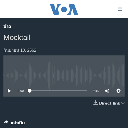
ลิ้งค์
เชื่อม
ต่อ
ข่าว
หน้าหลัก
ข้าม
Mocktail
ไป
โลก
เนื้อหา
เอเชีย
กันยายน 19, 2562
หลัก
สหรัฐฯ
ข้าม
ไป
ไทย
หน้า
No media source currently available
ธุรกิจ
หลัก
ข้าม
วิทยาศาสตร์
0:00
3:46
ไป
สังคมและสุขภาพ
Direct link
ที่
การ
ไลฟ์สไตล์
ค้นหา
ตรวจสอบข่าว
แบ่งปัน