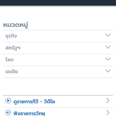
เรียนรู้ภาษาอังกฤษ
พอดคาสต์
หมวดหมู่
ติดตามเรา
ธุรกิจ
สหรัฐฯ
เลือกภาษา
โลก
เอเชีย
ดูรายการทีวี - วิดีโอ
ฟังรายการวิทยุ