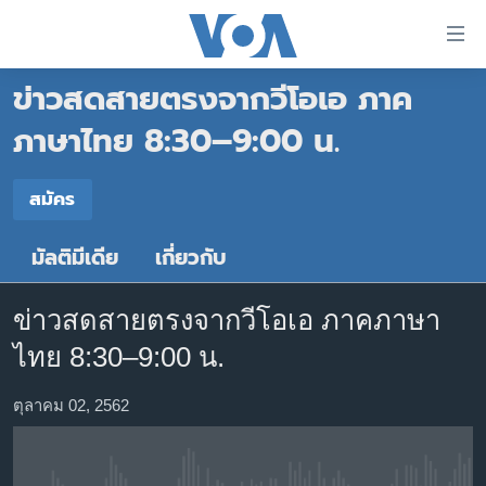
ลิ้งค์
เชื่อม
ข่าวสดสายตรงจากวีโอเอ ภาค
ต่อ
หน้าหลัก
ข้าม
ภาษาไทย 8:30–9:00 น.
ไป
โลก
เนื้อหา
สมัคร
เอเชีย
สมัคร
หลัก
สหรัฐฯ
ข้าม
มัลติมีเดีย
เกี่ยวกับ
สมัคร
ไป
ไทย
หน้า
ธุรกิจ
หลัก
ข่าวสดสายตรงจากวีโอเอ ภาคภาษา
ข้าม
วิทยาศาสตร์
ไทย 8:30–9:00 น.
ไป
สังคมและสุขภาพ
ที่
ตุลาคม 02, 2562
การ
ไลฟ์สไตล์
ค้นหา
ตรวจสอบข่าว