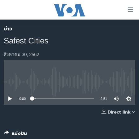
ลิ้งค์
เชื่อม
ต่อ
ข่าว
หน้าหลัก
ข้าม
Safest Cities
ไป
โลก
เนื้อหา
เอเชีย
สิงหาคม 30, 2562
หลัก
สหรัฐฯ
ข้าม
ไป
ไทย
หน้า
No media source currently available
ธุรกิจ
หลัก
ข้าม
วิทยาศาสตร์
0:00
2:51
ไป
สังคมและสุขภาพ
Direct link
ที่
การ
ไลฟ์สไตล์
ค้นหา
ตรวจสอบข่าว
แบ่งปัน