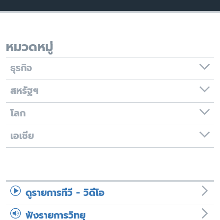
เรียนรู้ภาษาอังกฤษ
พอดคาสต์
หมวดหมู่
ติดตามเรา
ธุรกิจ
สหรัฐฯ
เลือกภาษา
โลก
เอเชีย
ดูรายการทีวี - วิดีโอ
ฟังรายการวิทยุ