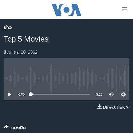
ลิ้งค์
เชื่อม
ต่อ
ข่าว
หน้าหลัก
ข้าม
Top 5 Movies
ไป
โลก
เนื้อหา
เอเชีย
สิงหาคม 20, 2562
หลัก
สหรัฐฯ
ข้าม
ไป
ไทย
หน้า
No media source currently available
ธุรกิจ
หลัก
ข้าม
วิทยาศาสตร์
0:00
3:28
ไป
สังคมและสุขภาพ
Direct link
ที่
การ
ไลฟ์สไตล์
ค้นหา
ตรวจสอบข่าว
แบ่งปัน