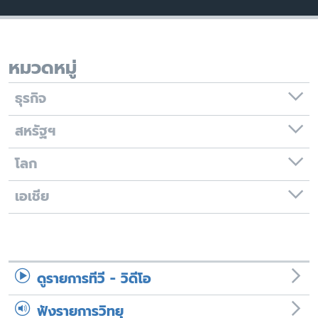
เรียนรู้ภาษาอังกฤษ
พอดคาสต์
หมวดหมู่
ติดตามเรา
ธุรกิจ
สหรัฐฯ
เลือกภาษา
โลก
เอเชีย
ดูรายการทีวี - วิดีโอ
ฟังรายการวิทยุ