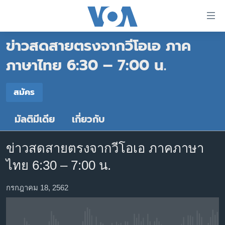
ลิ้งค์
เชื่อม
ข่าวสดสายตรงจากวีโอเอ ภาค
ต่อ
หน้าหลัก
ข้าม
ภาษาไทย 6:30 – 7:00 น.
ไป
โลก
เนื้อหา
สมัคร
เอเชีย
สมัคร
หลัก
สหรัฐฯ
ข้าม
มัลติมีเดีย
เกี่ยวกับ
Spotify
ไป
ไทย
หน้า
ธุรกิจ
หลัก
ข่าวสดสายตรงจากวีโอเอ ภาคภาษา
สมัคร
ข้าม
วิทยาศาสตร์
ไทย 6:30 – 7:00 น.
ไป
สังคมและสุขภาพ
ที่
กรกฎาคม 18, 2562
การ
ไลฟ์สไตล์
ค้นหา
ตรวจสอบข่าว