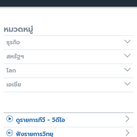
เรียนรู้ภาษาอังกฤษ
พอดคาสต์
หมวดหมู่
ติดตามเรา
ธุรกิจ
สหรัฐฯ
เลือกภาษา
โลก
เอเชีย
ดูรายการทีวี - วิดีโอ
ฟังรายการวิทยุ