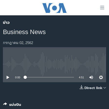
ลิ้งค์
เชื่อม
ต่อ
ข่าว
หน้าหลัก
ข้าม
Business News
ไป
โลก
เนื้อหา
เอเชีย
กรกฎาคม 02, 2562
หลัก
สหรัฐฯ
ข้าม
ไป
ไทย
หน้า
No media source currently available
ธุรกิจ
หลัก
ข้าม
วิทยาศาสตร์
0:00
4:51
ไป
สังคมและสุขภาพ
Direct link
ที่
การ
ไลฟ์สไตล์
ค้นหา
ตรวจสอบข่าว
แบ่งปัน