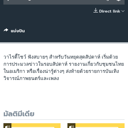
เรียนรู้ภาษาอังกฤษ
Direct link
พอดคาสต์
แบ่งปัน
ติดตามเรา
เลือกภาษา
วาไรตี้โชว์ ฟังสบายๆ สำหรับวันหยุดสุดสัปดาห์ เริ่มด้วย
การประมวลข่าวในรอบสัปดาห์ รายงานเกี่ยวกับชุมชนไทย
ในอเมริกา หรือเรื่องน่ารู้ต่างๆ ส่งท้ายด้วยรายการบันเทิง
วิจารณ์ภาพยนตร์และเพลง
มัลติมีเดีย