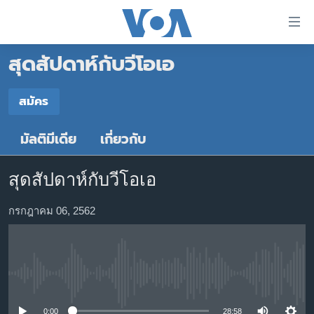
ลิ้งค์
เชื่อม
สุดสัปดาห์กับวีโอเอ
ต่อ
หน้าหลัก
ข้าม
ไป
โลก
สมัคร
เนื้อหา
สมัคร
เอเชีย
หลัก
มัลติมีเดีย
เกี่ยวกับ
สหรัฐฯ
ข้าม
Spotify
ไป
ไทย
สุดสัปดาห์กับวีโอเอ
หน้า
ธุรกิจ
หลัก
YouTube
กรกฎาคม 06, 2562
ข้าม
วิทยาศาสตร์
ไป
สังคมและสุขภาพ
สมัคร
ที่
การ
ไลฟ์สไตล์
No media source currently available
ค้นหา
ตรวจสอบข่าว
0:00
28:58