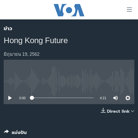
ลิ้งค์
เชื่อม
ต่อ
ข่าว
หน้าหลัก
ข้าม
Hong Kong Future
ไป
โลก
เนื้อหา
เอเชีย
มิถุนายน 19, 2562
หลัก
สหรัฐฯ
ข้าม
ไป
ไทย
หน้า
No media source currently available
ธุรกิจ
หลัก
ข้าม
วิทยาศาสตร์
0:00
4:21
ไป
สังคมและสุขภาพ
Direct link
ที่
การ
ไลฟ์สไตล์
ค้นหา
ตรวจสอบข่าว
แบ่งปัน