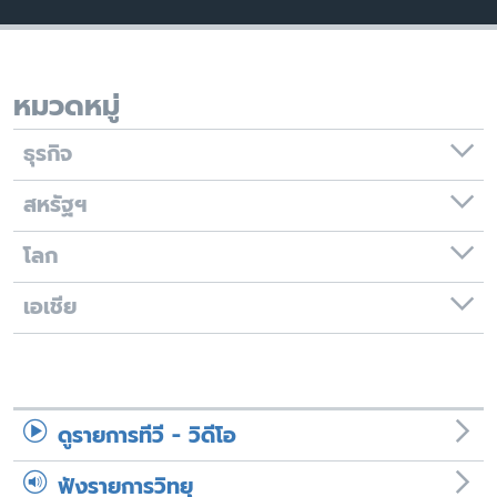
เรียนรู้ภาษาอังกฤษ
พอดคาสต์
หมวดหมู่
ติดตามเรา
ธุรกิจ
สหรัฐฯ
เลือกภาษา
โลก
เอเชีย
ดูรายการทีวี - วิดีโอ
ฟังรายการวิทยุ