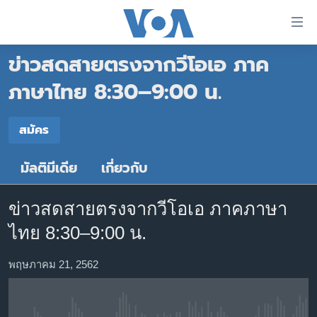
ลิ้งค์
เชื่อม
ข่าวสดสายตรงจากวีโอเอ ภาค
ต่อ
หน้าหลัก
ข้าม
ภาษาไทย 8:30–9:00 น.
ไป
โลก
เนื้อหา
สมัคร
เอเชีย
สมัคร
หลัก
สหรัฐฯ
ข้าม
มัลติมีเดีย
เกี่ยวกับ
สมัคร
ไป
ไทย
หน้า
ธุรกิจ
หลัก
ข่าวสดสายตรงจากวีโอเอ ภาคภาษา
ข้าม
วิทยาศาสตร์
ไทย 8:30–9:00 น.
ไป
สังคมและสุขภาพ
ที่
พฤษภาคม 21, 2562
การ
ไลฟ์สไตล์
ค้นหา
ตรวจสอบข่าว