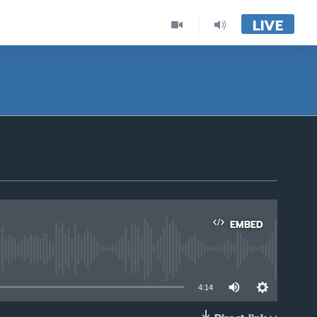
LIVE
EMBED
able
4:14