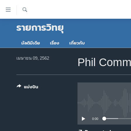
ลิ้งค์
เชื่อม
ค้นหา
รายการวิทยุ
ต่อ
หน้าหลัก
ข้าม
โลก
ไป
มัลติมีเดีย
เรื่อง
เกี่ยวกับ
เอเชีย
เนื้อหา
หลัก
สหรัฐฯ
เมษายน 09, 2562
Phil Commu
ข้าม
ไทย
ไป
หน้า
ธุรกิจ
หลัก
แบ่งปัน
วิทยาศาสตร์
ข้าม
ไป
สังคมและสุขภาพ
ที่
ไลฟ์สไตล์
การ
0:00
ตรวจสอบข่าว
ค้นหา