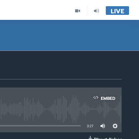
LIVE
EMBED
able
3:27