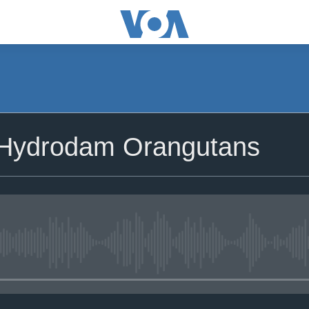
 Hydrodam Orangutans
No media source currently avail