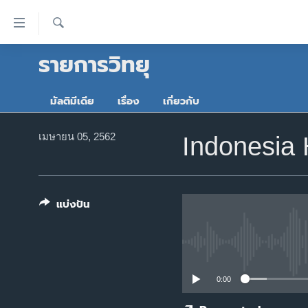
ลิ้งค์
เชื่อม
ค้นหา
รายการวิทยุ
ต่อ
หน้าหลัก
ข้าม
โลก
ไป
มัลติมีเดีย
เรื่อง
เกี่ยวกับ
เอเชีย
เนื้อหา
หลัก
สหรัฐฯ
เมษายน 05, 2562
Indonesia
ข้าม
ไทย
ไป
หน้า
ธุรกิจ
หลัก
แบ่งปัน
วิทยาศาสตร์
ข้าม
ไป
สังคมและสุขภาพ
ที่
ไลฟ์สไตล์
การ
0:00
ตรวจสอบข่าว
ค้นหา