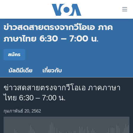
ลิ้งค์
เชื่อม
ข่าวสดสายตรงจากวีโอเอ ภาค
ต่อ
หน้าหลัก
ข้าม
ภาษาไทย 6:30 – 7:00 น.
ไป
โลก
เนื้อหา
สมัคร
เอเชีย
สมัคร
หลัก
สหรัฐฯ
ข้าม
มัลติมีเดีย
เกี่ยวกับ
Spotify
ไป
ไทย
หน้า
ธุรกิจ
หลัก
ข่าวสดสายตรงจากวีโอเอ ภาคภาษา
สมัคร
ข้าม
วิทยาศาสตร์
ไทย 6:30 – 7:00 น.
ไป
สังคมและสุขภาพ
ที่
กุมภาพันธ์ 20, 2562
การ
ไลฟ์สไตล์
ค้นหา
ตรวจสอบข่าว