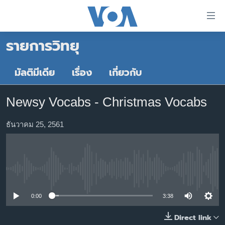
ลิ้งค์
เชื่อม
รายการวิทยุ
ต่อ
หน้าหลัก
ข้าม
ไป
โลก
มัลติมีเดีย
เรื่อง
เกี่ยวกับ
เนื้อหา
เอเชีย
หลัก
Newsy Vocabs - Christmas Vocabs
สหรัฐฯ
ข้าม
ไป
ไทย
ธันวาคม 25, 2561
หน้า
ธุรกิจ
หลัก
ข้าม
วิทยาศาสตร์
ไป
No media source currently available
สังคมและสุขภาพ
ที่
การ
ไลฟ์สไตล์
0:00
3:38
ค้นหา
ตรวจสอบข่าว
Direct link