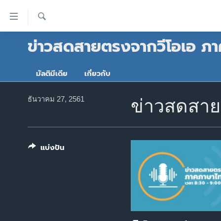
ลิ้งค์
เชื่อม
ค้นหา
ข่าวสดสายตรงจากวีโอเอ ภ
ต่อ
หน้าหลัก
ข้าม
โลก
ไป
มัลติมีเดีย
เกี่ยวกับ
เอเชีย
เนื้อหา
หลัก
สหรัฐฯ
ธันวาคม 27, 2561
ข่าวสดสาย
ข้าม
ไทย
ไป
หน้า
ธุรกิจ
หลัก
แบ่งปัน
วิทยาศาสตร์
ข้าม
ไป
สังคมและสุขภาพ
ที่
ไลฟ์สไตล์
การ
ตรวจสอบข่าว
ค้นหา