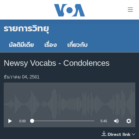
ลิ้งค์
เชื่อม
รายการวิทยุ
ต่อ
หน้าหลัก
ข้าม
ไป
โลก
มัลติมีเดีย
เรื่อง
เกี่ยวกับ
เนื้อหา
เอเชีย
หลัก
Newsy Vocabs - Condolences
สหรัฐฯ
ข้าม
ไป
ไทย
ธันวาคม 04, 2561
หน้า
ธุรกิจ
หลัก
ข้าม
วิทยาศาสตร์
ไป
No media source currently available
สังคมและสุขภาพ
ที่
การ
ไลฟ์สไตล์
0:00
5:45
ค้นหา
ตรวจสอบข่าว
Direct link