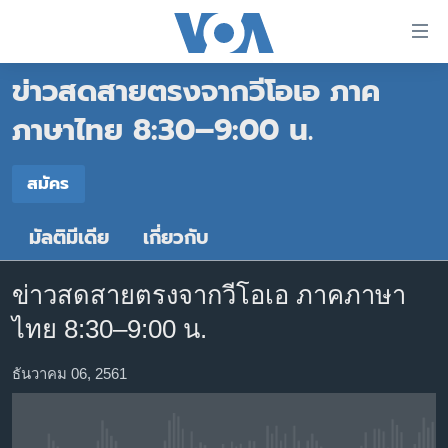
ลิ้งค์
เชื่อม
ข่าวสดสายตรงจากวีโอเอ ภาค
ต่อ
หน้าหลัก
ข้าม
ภาษาไทย 8:30–9:00 น.
ไป
โลก
เนื้อหา
สมัคร
เอเชีย
สมัคร
หลัก
สหรัฐฯ
ข้าม
มัลติมีเดีย
เกี่ยวกับ
สมัคร
ไป
ไทย
หน้า
ธุรกิจ
หลัก
ข่าวสดสายตรงจากวีโอเอ ภาคภาษา
ข้าม
วิทยาศาสตร์
ไทย 8:30–9:00 น.
ไป
สังคมและสุขภาพ
ที่
ธันวาคม 06, 2561
การ
ไลฟ์สไตล์
ค้นหา
ตรวจสอบข่าว