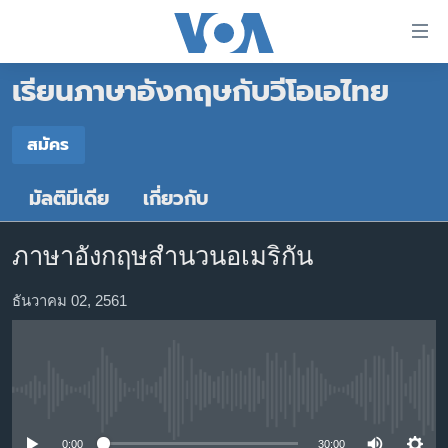
ลิ้งค์
เชื่อม
เรียนภาษาอังกฤษกับวีโอเอไทย
ต่อ
หน้าหลัก
ข้าม
ไป
โลก
สมัคร
เนื้อหา
สมัคร
เอเชีย
หลัก
มัลติมีเดีย
เกี่ยวกับ
สหรัฐฯ
ข้าม
YouTube Music
ไป
ไทย
ภาษาอังกฤษสำนวนอเมริกัน
หน้า
ธุรกิจ
หลัก
YouTube
ธันวาคม 02, 2561
ข้าม
วิทยาศาสตร์
ไป
สังคมและสุขภาพ
สมัคร
ที่
การ
ไลฟ์สไตล์
No media source currently available
ค้นหา
ตรวจสอบข่าว
0:00
30:00