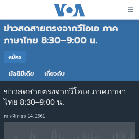
ลิ้งค์
เชื่อม
ข่าวสดสายตรงจากวีโอเอ ภาค
ต่อ
หน้าหลัก
ข้าม
ภาษาไทย 8:30–9:00 น.
ไป
โลก
เนื้อหา
สมัคร
เอเชีย
สมัคร
หลัก
สหรัฐฯ
ข้าม
มัลติมีเดีย
เกี่ยวกับ
สมัคร
ไป
ไทย
หน้า
ธุรกิจ
หลัก
ข่าวสดสายตรงจากวีโอเอ ภาคภาษา
ข้าม
วิทยาศาสตร์
ไทย 8:30–9:00 น.
ไป
สังคมและสุขภาพ
ที่
พฤศจิกายน 14, 2561
การ
ไลฟ์สไตล์
ค้นหา
ตรวจสอบข่าว