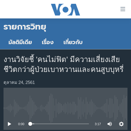
ลิ้งค์
เชื่อม
รายการวิทยุ
ต่อ
หน้าหลัก
ข้าม
ไป
โลก
มัลติมีเดีย
เรื่อง
เกี่ยวกับ
เนื้อหา
เอเชีย
หลัก
งานวิจัยชี้ 'คนไม่ฟิต' มีความเสี่ยงเสีย
สหรัฐฯ
ข้าม
ชีวิตกว่าผู้ป่วยเบาหวานและคนสูบบุหรี่
ไป
ไทย
หน้า
ธุรกิจ
ตุลาคม 24, 2561
หลัก
ข้าม
วิทยาศาสตร์
ไป
สังคมและสุขภาพ
ที่
No media source currently available
การ
ไลฟ์สไตล์
ค้นหา
ตรวจสอบข่าว
0:00
3:17