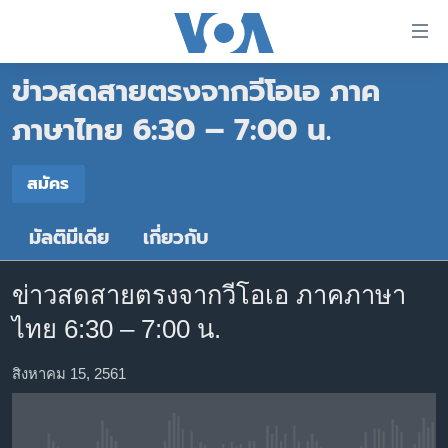
ลิ้งค์
เชื่อม
ข่าวสดสายตรงจากวีโอเอ ภาค
ต่อ
หน้าหลัก
ข้าม
ภาษาไทย 6:30 – 7:00 น.
ไป
โลก
เนื้อหา
สมัคร
เอเชีย
สมัคร
หลัก
สหรัฐฯ
ข้าม
มัลติมีเดีย
เกี่ยวกับ
Spotify
ไป
ไทย
หน้า
ธุรกิจ
หลัก
ข่าวสดสายตรงจากวีโอเอ ภาคภาษา
สมัคร
ข้าม
วิทยาศาสตร์
ไทย 6:30 – 7:00 น.
ไป
สังคมและสุขภาพ
ที่
สิงหาคม 15, 2561
การ
ไลฟ์สไตล์
ค้นหา
ตรวจสอบข่าว