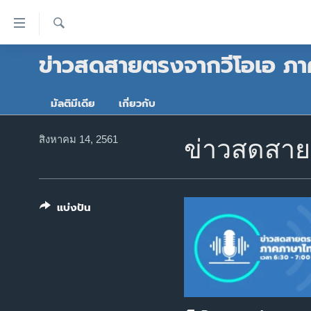
ลิ้งค์
เชื่อม
ค้นหา
ข่าวสดสายตรงจากวีโอเอ ภา
ต่อ
หน้าหลัก
ข้าม
โลก
ไป
มัลติมีเดีย
เกี่ยวกับ
เอเชีย
เนื้อหา
หลัก
สหรัฐฯ
สิงหาคม 14, 2561
ข่าวสดสาย
ข้าม
ไทย
ไป
หน้า
ธุรกิจ
หลัก
แบ่งปัน
วิทยาศาสตร์
ข้าม
ไป
สังคมและสุขภาพ
ที่
ไลฟ์สไตล์
การ
ตรวจสอบข่าว
ค้นหา