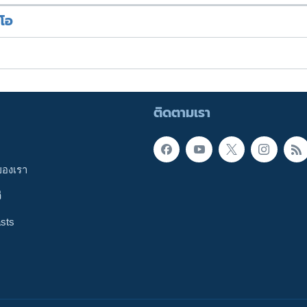
ีโอ
ติดตามเรา
ของเรา
ี
sts