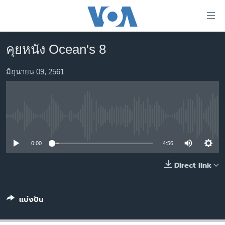
ลิ้งค์
เชื่อม
ต่อ
คุยหนัง Ocean's 8
หน้าหลัก
ข้าม
ไป
โลก
มิถุนายน 09, 2561
เนื้อหา
เอเชีย
หลัก
สหรัฐฯ
ข้าม
ไป
No media source currently available
ไทย
หน้า
ธุรกิจ
หลัก
0:00
4:56
ข้าม
วิทยาศาสตร์
Direct link
ไป
สังคมและสุขภาพ
ที่
การ
ไลฟ์สไตล์
แบ่งปัน
ค้นหา
ตรวจสอบข่าว