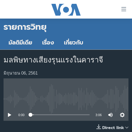
ลิ้งค์
เชื่อม
รายการวิทยุ
ต่อ
หน้าหลัก
ข้าม
ไป
โลก
มัลติมีเดีย
เรื่อง
เกี่ยวกับ
เนื้อหา
เอเชีย
หลัก
มลพิษทางเสียงรุนแรงในคาราจี
สหรัฐฯ
ข้าม
ไป
ไทย
มิถุนายน 06, 2561
หน้า
ธุรกิจ
หลัก
ข้าม
วิทยาศาสตร์
ไป
No media source currently available
สังคมและสุขภาพ
ที่
การ
ไลฟ์สไตล์
0:00
3:06
ค้นหา
ตรวจสอบข่าว
Direct link