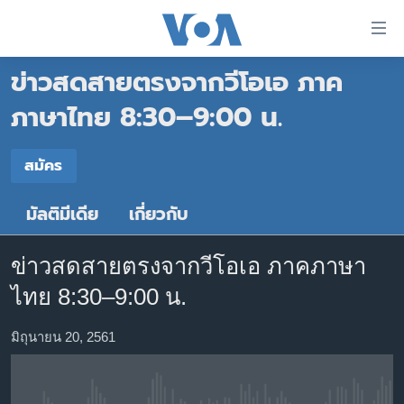
ลิ้งค์
เชื่อม
ข่าวสดสายตรงจากวีโอเอ ภาค
ต่อ
หน้าหลัก
ข้าม
ภาษาไทย 8:30–9:00 น.
ไป
โลก
เนื้อหา
สมัคร
เอเชีย
สมัคร
หลัก
สหรัฐฯ
ข้าม
มัลติมีเดีย
เกี่ยวกับ
สมัคร
ไป
ไทย
หน้า
ธุรกิจ
หลัก
ข่าวสดสายตรงจากวีโอเอ ภาคภาษา
ข้าม
วิทยาศาสตร์
ไทย 8:30–9:00 น.
ไป
สังคมและสุขภาพ
ที่
มิถุนายน 20, 2561
การ
ไลฟ์สไตล์
ค้นหา
ตรวจสอบข่าว