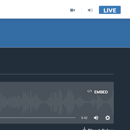
LIVE
EMBED
able
5:42