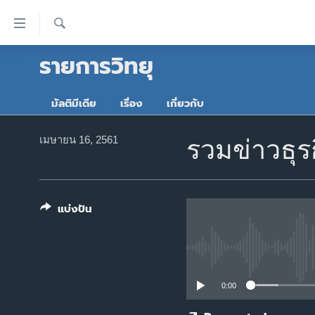
ลิ้งค์
เชื่อม
ค้นหา
รายการวิทยุ
ต่อ
หน้าหลัก
ข้าม
โลก
ไป
มัลติมีเดีย
เรื่อง
เกี่ยวกับ
เอเชีย
เนื้อหา
หลัก
สหรัฐฯ
เมษายน 16, 2561
รวมข่าวธุร
ข้าม
ไทย
ไป
หน้า
ธุรกิจ
หลัก
แบ่งปัน
วิทยาศาสตร์
ข้าม
ไป
สังคมและสุขภาพ
ที่
ไลฟ์สไตล์
การ
0:00
ตรวจสอบข่าว
ค้นหา