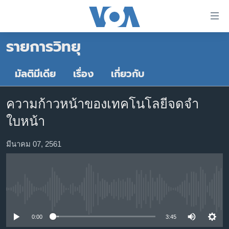
ลิ้งค์
เชื่อม
รายการวิทยุ
ต่อ
หน้าหลัก
ข้าม
ไป
โลก
มัลติมีเดีย
เรื่อง
เกี่ยวกับ
เนื้อหา
เอเชีย
หลัก
ความก้าวหน้าของเทคโนโลยีจดจำ
สหรัฐฯ
ข้าม
ใบหน้า
ไป
ไทย
หน้า
ธุรกิจ
มีนาคม 07, 2561
หลัก
ข้าม
วิทยาศาสตร์
ไป
สังคมและสุขภาพ
ที่
No media source currently available
การ
ไลฟ์สไตล์
ค้นหา
ตรวจสอบข่าว
0:00
3:45