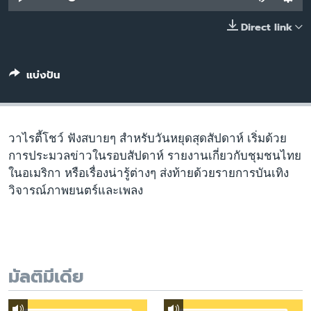
เรียนรู้ภาษาอังกฤษ
Direct link
พอดคาสต์
แบ่งปัน
ติดตามเรา
เลือกภาษา
วาไรตี้โชว์ ฟังสบายๆ สำหรับวันหยุดสุดสัปดาห์ เริ่มด้วย
การประมวลข่าวในรอบสัปดาห์ รายงานเกี่ยวกับชุมชนไทย
ในอเมริกา หรือเรื่องน่ารู้ต่างๆ ส่งท้ายด้วยรายการบันเทิง
วิจารณ์ภาพยนตร์และเพลง
มัลติมีเดีย