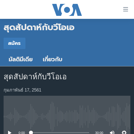
ลิ้งค์
เชื่อม
สุดสัปดาห์กับวีโอเอ
ต่อ
หน้าหลัก
ข้าม
ไป
โลก
สมัคร
เนื้อหา
สมัคร
เอเชีย
หลัก
มัลติมีเดีย
เกี่ยวกับ
สหรัฐฯ
ข้าม
Spotify
ไป
ไทย
สุดสัปดาห์กับวีโอเอ
หน้า
ธุรกิจ
หลัก
YouTube
กุมภาพันธ์ 17, 2561
ข้าม
วิทยาศาสตร์
ไป
สังคมและสุขภาพ
สมัคร
ที่
การ
ไลฟ์สไตล์
No media source currently available
ค้นหา
ตรวจสอบข่าว
0:00
30:00