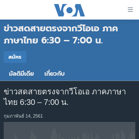
ลิ้งค์
เชื่อม
ข่าวสดสายตรงจากวีโอเอ ภาค
ต่อ
หน้าหลัก
ข้าม
ภาษาไทย 6:30 – 7:00 น.
ไป
โลก
เนื้อหา
สมัคร
เอเชีย
สมัคร
หลัก
สหรัฐฯ
ข้าม
มัลติมีเดีย
เกี่ยวกับ
Spotify
ไป
ไทย
หน้า
ธุรกิจ
หลัก
ข่าวสดสายตรงจากวีโอเอ ภาคภาษา
สมัคร
ข้าม
วิทยาศาสตร์
ไทย 6:30 – 7:00 น.
ไป
สังคมและสุขภาพ
ที่
กุมภาพันธ์ 14, 2561
การ
ไลฟ์สไตล์
ค้นหา
ตรวจสอบข่าว