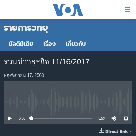
ลิ้งค์
เชื่อม
รายการวิทยุ
ต่อ
หน้าหลัก
ข้าม
ไป
โลก
มัลติมีเดีย
เรื่อง
เกี่ยวกับ
เนื้อหา
เอเชีย
หลัก
รวมข่าวธุรกิจ 11/16/2017
สหรัฐฯ
ข้าม
ไป
ไทย
พฤศจิกายน 17, 2560
หน้า
ธุรกิจ
หลัก
ข้าม
วิทยาศาสตร์
ไป
No media source currently available
สังคมและสุขภาพ
ที่
การ
ไลฟ์สไตล์
0:00
5:53
ค้นหา
ตรวจสอบข่าว
Direct link