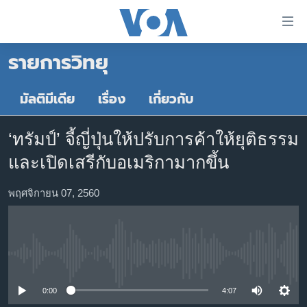
ลิ้งค์
เชื่อม
รายการวิทยุ
ต่อ
หน้าหลัก
ข้าม
ไป
โลก
มัลติมีเดีย
เรื่อง
เกี่ยวกับ
เนื้อหา
เอเชีย
หลัก
‘ทรัมป์’ จี้ญี่ปุ่นให้ปรับการค้าให้ยุติธรรม
สหรัฐฯ
ข้าม
และเปิดเสรีกับอเมริกามากขึ้น
ไป
ไทย
หน้า
ธุรกิจ
พฤศจิกายน 07, 2560
หลัก
ข้าม
วิทยาศาสตร์
ไป
สังคมและสุขภาพ
ที่
No media source currently available
การ
ไลฟ์สไตล์
ค้นหา
ตรวจสอบข่าว
0:00
4:07