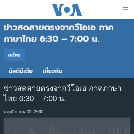
ลิ้งค์
เชื่อม
ข่าวสดสายตรงจากวีโอเอ ภาค
ต่อ
หน้าหลัก
ข้าม
ภาษาไทย 6:30 – 7:00 น.
ไป
โลก
เนื้อหา
สมัคร
เอเชีย
สมัคร
หลัก
สหรัฐฯ
ข้าม
มัลติมีเดีย
เกี่ยวกับ
Spotify
ไป
ไทย
หน้า
ธุรกิจ
หลัก
ข่าวสดสายตรงจากวีโอเอ ภาคภาษา
สมัคร
ข้าม
วิทยาศาสตร์
ไทย 6:30 – 7:00 น.
ไป
สังคมและสุขภาพ
ที่
พฤศจิกายน 03, 2560
การ
ไลฟ์สไตล์
ค้นหา
ตรวจสอบข่าว