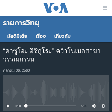
ลิ้งค์
เชื่อม
รายการวิทยุ
ต่อ
หน้าหลัก
ข้าม
ไป
โลก
มัลติมีเดีย
เรื่อง
เกี่ยวกับ
เนื้อหา
เอเชีย
หลัก
“คาซูโอะ อิชิกูโระ” คว้าโนเบลสาขา
สหรัฐฯ
ข้าม
วรรณกรรม
ไป
ไทย
หน้า
ธุรกิจ
ตุลาคม 06, 2560
หลัก
ข้าม
วิทยาศาสตร์
ไป
สังคมและสุขภาพ
ที่
No media source currently available
การ
ไลฟ์สไตล์
ค้นหา
ตรวจสอบข่าว
0:00
5:15