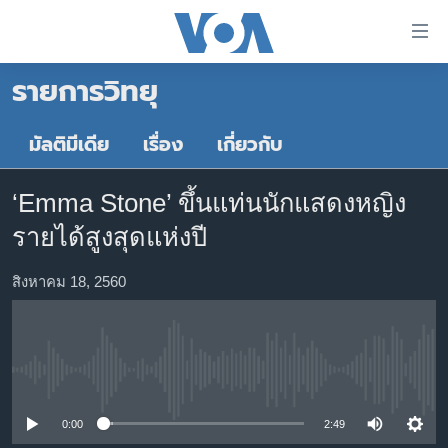
ลิ้งค์
เชื่อม
รายการวิทยุ
ต่อ
หน้าหลัก
ข้าม
ไป
โลก
มัลติมีเดีย
เรื่อง
เกี่ยวกับ
เนื้อหา
เอเชีย
หลัก
‘Emma Stone’ ขึ้นแท่นนักแสดงหญิง
สหรัฐฯ
ข้าม
รายได้สูงสุดแห่งปี
ไป
ไทย
หน้า
ธุรกิจ
สิงหาคม 18, 2560
หลัก
ข้าม
วิทยาศาสตร์
ไป
สังคมและสุขภาพ
ที่
No media source currently available
การ
ไลฟ์สไตล์
ค้นหา
ตรวจสอบข่าว
0:00
2:49