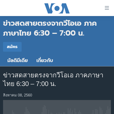
ลิ้งค์
เชื่อม
ข่าวสดสายตรงจากวีโอเอ ภาค
ต่อ
หน้าหลัก
ข้าม
ภาษาไทย 6:30 – 7:00 น.
ไป
โลก
เนื้อหา
สมัคร
เอเชีย
สมัคร
หลัก
สหรัฐฯ
ข้าม
มัลติมีเดีย
เกี่ยวกับ
Spotify
ไป
ไทย
หน้า
ธุรกิจ
หลัก
ข่าวสดสายตรงจากวีโอเอ ภาคภาษา
สมัคร
ข้าม
วิทยาศาสตร์
ไทย 6:30 – 7:00 น.
ไป
สังคมและสุขภาพ
ที่
สิงหาคม 08, 2560
การ
ไลฟ์สไตล์
ค้นหา
ตรวจสอบข่าว