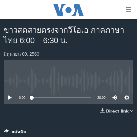
ลิ้งค์
เชื่อม
ต่อ
ข่าวสดสายตรงจากวีโอเอ ภาคภาษา
หน้าหลัก
ข้าม
ไทย 6:00 – 6:30 น.
ไป
โลก
เนื้อหา
เอเชีย
มิถุนายน 09, 2560
หลัก
สหรัฐฯ
ข้าม
ไป
ไทย
หน้า
No media source currently available
ธุรกิจ
หลัก
ข้าม
วิทยาศาสตร์
0:00
30:00
ไป
สังคมและสุขภาพ
Direct link
ที่
การ
ไลฟ์สไตล์
ค้นหา
ตรวจสอบข่าว
แบ่งปัน