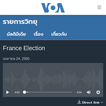
ลิ้งค์
เชื่อม
รายการวิทยุ
ต่อ
หน้าหลัก
ข้าม
ไป
โลก
มัลติมีเดีย
เรื่อง
เกี่ยวกับ
เนื้อหา
เอเชีย
หลัก
France Election
สหรัฐฯ
ข้าม
ไป
ไทย
เมษายน 24, 2560
หน้า
ธุรกิจ
หลัก
ข้าม
วิทยาศาสตร์
ไป
No media source currently available
สังคมและสุขภาพ
ที่
การ
ไลฟ์สไตล์
0:00
4:04
ค้นหา
ตรวจสอบข่าว
Direct link