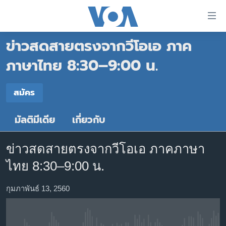
ลิ้งค์
เชื่อม
ข่าวสดสายตรงจากวีโอเอ ภาค
ต่อ
หน้าหลัก
ข้าม
ภาษาไทย 8:30–9:00 น.
ไป
โลก
เนื้อหา
สมัคร
เอเชีย
สมัคร
หลัก
สหรัฐฯ
ข้าม
มัลติมีเดีย
เกี่ยวกับ
สมัคร
ไป
ไทย
หน้า
ธุรกิจ
หลัก
ข่าวสดสายตรงจากวีโอเอ ภาคภาษา
ข้าม
วิทยาศาสตร์
ไทย 8:30–9:00 น.
ไป
สังคมและสุขภาพ
ที่
กุมภาพันธ์ 13, 2560
การ
ไลฟ์สไตล์
ค้นหา
ตรวจสอบข่าว