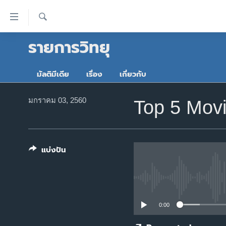
ลิ้งค์
เชื่อม
ค้นหา
รายการวิทยุ
ต่อ
หน้าหลัก
ข้าม
โลก
ไป
มัลติมีเดีย
เรื่อง
เกี่ยวกับ
เอเชีย
เนื้อหา
หลัก
สหรัฐฯ
มกราคม 03, 2560
Top 5 Mov
ข้าม
ไทย
ไป
หน้า
ธุรกิจ
หลัก
แบ่งปัน
วิทยาศาสตร์
ข้าม
ไป
สังคมและสุขภาพ
ที่
ไลฟ์สไตล์
การ
0:00
ตรวจสอบข่าว
ค้นหา