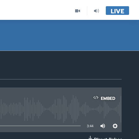
LIVE
EMBED
able
3:44