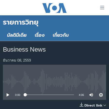
ลิ้งค์
เชื่อม
รายการวิทยุ
ต่อ
หน้าหลัก
ข้าม
ไป
โลก
มัลติมีเดีย
เรื่อง
เกี่ยวกับ
เนื้อหา
เอเชีย
หลัก
Business News
สหรัฐฯ
ข้าม
ไป
ไทย
ธันวาคม 08, 2559
หน้า
ธุรกิจ
หลัก
ข้าม
วิทยาศาสตร์
ไป
No media source currently available
สังคมและสุขภาพ
ที่
การ
ไลฟ์สไตล์
0:00
4:06
ค้นหา
ตรวจสอบข่าว
Direct link