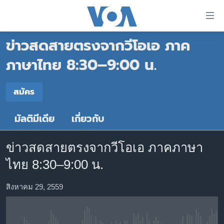
ลิ้งค์
เชื่อม
ข่าวสดสายตรงจากวีโอเอ ภาค
ต่อ
หน้าหลัก
ข้าม
ภาษาไทย 8:30–9:00 น.
ไป
โลก
เนื้อหา
สมัคร
เอเชีย
สมัคร
หลัก
สหรัฐฯ
ข้าม
มัลติมีเดีย
เกี่ยวกับ
สมัคร
ไป
ไทย
หน้า
ธุรกิจ
หลัก
ข่าวสดสายตรงจากวีโอเอ ภาคภาษา
ข้าม
วิทยาศาสตร์
ไทย 8:30–9:00 น.
ไป
สังคมและสุขภาพ
ที่
สิงหาคม 29, 2559
การ
ไลฟ์สไตล์
ค้นหา
ตรวจสอบข่าว