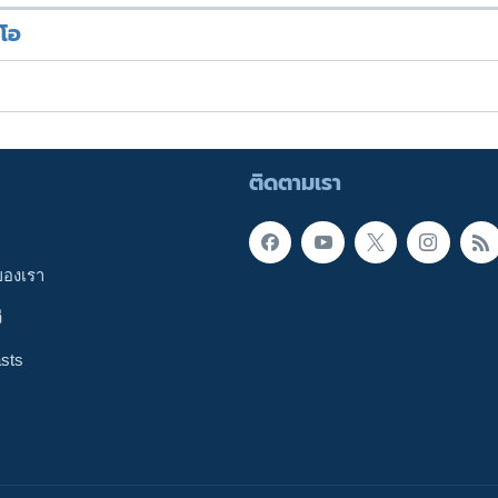
ีโอ
ติดตามเรา
ของเรา
ี
sts