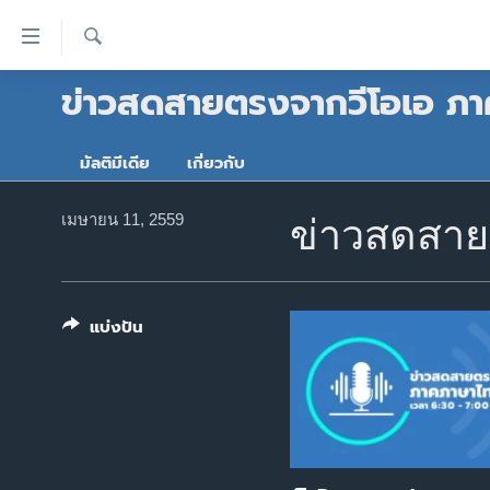
ลิ้งค์
เชื่อม
ค้นหา
ข่าวสดสายตรงจากวีโอเอ ภา
ต่อ
หน้าหลัก
ข้าม
โลก
ไป
มัลติมีเดีย
เกี่ยวกับ
เอเชีย
เนื้อหา
หลัก
สหรัฐฯ
เมษายน 11, 2559
ข่าวสดสาย
ข้าม
ไทย
ไป
หน้า
ธุรกิจ
หลัก
แบ่งปัน
วิทยาศาสตร์
ข้าม
ไป
สังคมและสุขภาพ
ที่
ไลฟ์สไตล์
การ
ตรวจสอบข่าว
ค้นหา