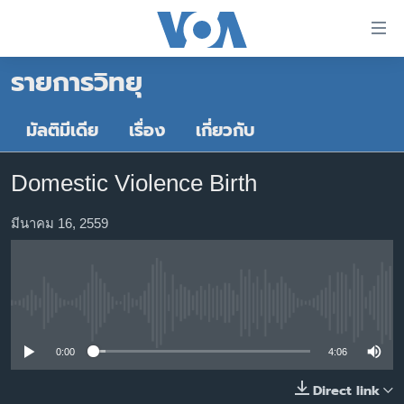
ลิ้งค์
เชื่อม
รายการวิทยุ
ต่อ
หน้าหลัก
ข้าม
ไป
โลก
มัลติมีเดีย
เรื่อง
เกี่ยวกับ
เนื้อหา
เอเชีย
หลัก
Domestic Violence Birth
สหรัฐฯ
ข้าม
ไป
ไทย
มีนาคม 16, 2559
หน้า
ธุรกิจ
หลัก
ข้าม
วิทยาศาสตร์
ไป
No media source currently available
สังคมและสุขภาพ
ที่
การ
ไลฟ์สไตล์
0:00
4:06
ค้นหา
ตรวจสอบข่าว
Direct link