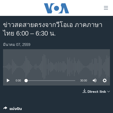
ลิ้งค์
เชื่อม
ต่อ
ข่าวสดสายตรงจากวีโอเอ ภาคภาษา
หน้าหลัก
ข้าม
ไทย 6:00 – 6:30 น.
ไป
โลก
เนื้อหา
เอเชีย
มีนาคม 07, 2559
หลัก
สหรัฐฯ
ข้าม
ไป
ไทย
หน้า
No media source currently available
ธุรกิจ
หลัก
ข้าม
วิทยาศาสตร์
0:00
30:00
ไป
สังคมและสุขภาพ
Direct link
ที่
การ
ไลฟ์สไตล์
ค้นหา
ตรวจสอบข่าว
แบ่งปัน