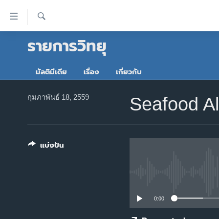
ลิ้งค์
เชื่อม
ค้นหา
รายการวิทยุ
ต่อ
หน้าหลัก
ข้าม
โลก
ไป
มัลติมีเดีย
เรื่อง
เกี่ยวกับ
เอเชีย
เนื้อหา
หลัก
สหรัฐฯ
กุมภาพันธ์ 18, 2559
Seafood A
ข้าม
ไทย
ไป
หน้า
ธุรกิจ
หลัก
แบ่งปัน
วิทยาศาสตร์
ข้าม
ไป
สังคมและสุขภาพ
ที่
ไลฟ์สไตล์
การ
0:00
ตรวจสอบข่าว
ค้นหา