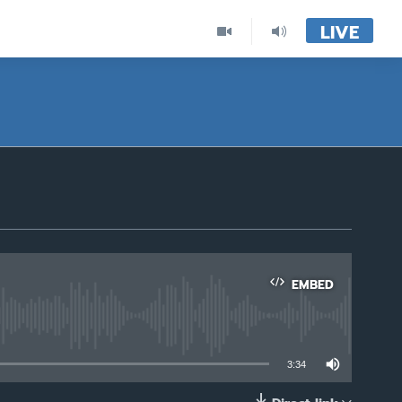
LIVE
EMBED
able
3:34