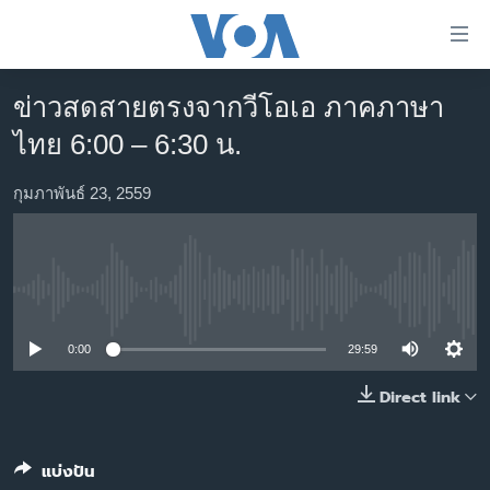
ลิ้งค์
เชื่อม
ต่อ
ข่าวสดสายตรงจากวีโอเอ ภาคภาษา
หน้าหลัก
ข้าม
ไทย 6:00 – 6:30 น.
ไป
โลก
เนื้อหา
เอเชีย
กุมภาพันธ์ 23, 2559
หลัก
สหรัฐฯ
ข้าม
ไป
ไทย
หน้า
No media source currently available
ธุรกิจ
หลัก
ข้าม
วิทยาศาสตร์
0:00
29:59
ไป
สังคมและสุขภาพ
Direct link
ที่
การ
ไลฟ์สไตล์
ค้นหา
ตรวจสอบข่าว
แบ่งปัน