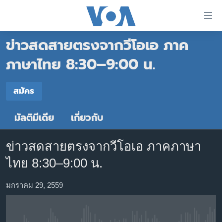
ลิ้งค์
เชื่อม
ข่าวสดสายตรงจากวีโอเอ ภาค
ต่อ
หน้าหลัก
ข้าม
ภาษาไทย 8:30–9:00 น.
ไป
โลก
เนื้อหา
สมัคร
เอเชีย
สมัคร
หลัก
สหรัฐฯ
ข้าม
มัลติมีเดีย
เกี่ยวกับ
สมัคร
ไป
ไทย
หน้า
ธุรกิจ
หลัก
ข่าวสดสายตรงจากวีโอเอ ภาคภาษา
ข้าม
วิทยาศาสตร์
ไทย 8:30–9:00 น.
ไป
สังคมและสุขภาพ
ที่
มกราคม 29, 2559
การ
ไลฟ์สไตล์
ค้นหา
ตรวจสอบข่าว